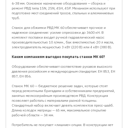
6-38 мм. Основное назначение оборудования — сборка и
ремонт РВД типа 1SN, 2SN, 4SH, 4SP. Механизм используют при
подготовке мест соединений тросов, стальных и алюминиевых
труб.
Станок для обжимки РВД МК 60 обеспечивает прочное и
надежное соединение: усилие опрессовки до 3600 кН. В
комплект поставки входит ручной гидравлический насос
производительностью 10 л/мин., бак вместимостью 20 л масла,
электродвигатель мощностью 3 кВт (220 В) или 4 кВт (380 В).
Каким компаниям выгодно покупать станки МК 60?
Оборудование обеспечивает соответствие рукавов высокого
давления российским и международным стандартам: EH 853, EH
857, EH 856.
Станок МК 60 — бюджетное решение задач, которые стоят
перед ремонтными бригадами и собственниками предприятий,
занятых мелкосерийным производством РВД. Конструкция
позволяет работать с материалами разной толщины.
Стандартный набор включает девять комплектов пресс-шайб.
Длина колодок матрицы — 65 мм, максимальное открытие
рабочей области — 34 мм.
Потребитель не покупает «лишние» опции. В конструкции нет