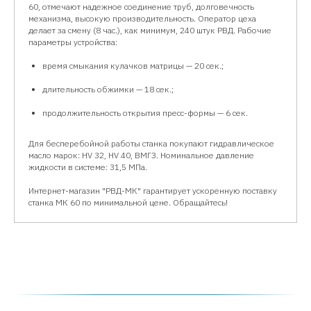
60, отмечают надежное соединение труб, долговечность
механизма, высокую производительность. Оператор цеха
делает за смену (8 час.), как минимум, 240 штук РВД. Рабочие
параметры устройства:
время смыкания кулачков матрицы — 20 сек.;
длительность обжимки — 18 сек.;
продолжительность открытия пресс-формы — 6 сек.
Для бесперебойной работы станка покупают гидравлическое
масло марок: HV 32, HV 40, ВМГЗ. Номинальное давление
жидкости в системе: 31,5 МПа.
Интернет-магазин "РВД-МК" гарантирует ускоренную поставку
станка МК 60 по минимальной цене. Обращайтесь!